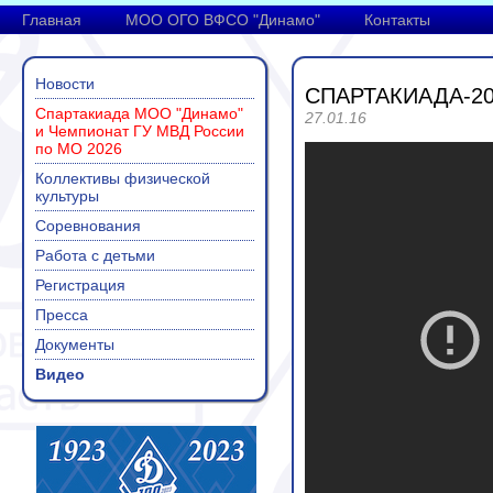
Главная
МОО ОГО ВФСО "Динамо"
Контакты
Новости
СПАРТАКИАДА-2
Спартакиада МОО "Динамо"
27.01.16
и Чемпионат ГУ МВД России
по МО 2026
Коллективы физической
культуры
Соревнования
Работа с детьми
Регистрация
Пресса
Документы
Видео