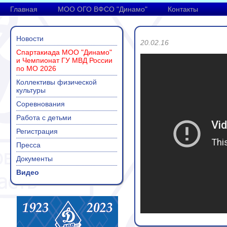
Главная
МОО ОГО ВФСО "Динамо"
Контакты
Новости
20.02.16
Спартакиада МОО "Динамо"
и Чемпионат ГУ МВД России
по МО 2026
Коллективы физической
культуры
Соревнования
Работа с детьми
Регистрация
Пресса
Документы
Видео