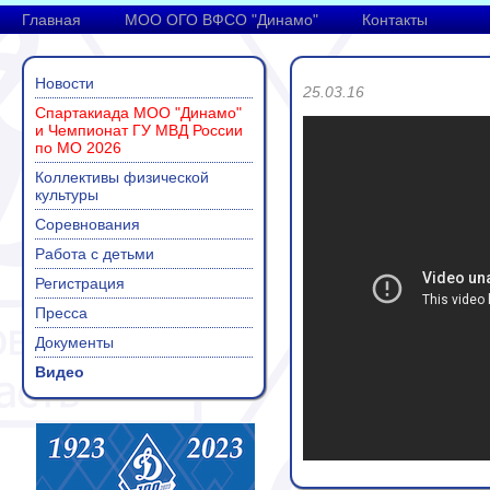
Главная
МОО ОГО ВФСО "Динамо"
Контакты
Новости
25.03.16
Спартакиада МОО "Динамо"
и Чемпионат ГУ МВД России
по МО 2026
Коллективы физической
культуры
Соревнования
Работа с детьми
Регистрация
Пресса
Документы
Видео