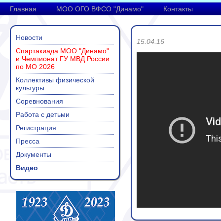
Главная
МОО ОГО ВФСО "Динамо"
Контакты
Новости
15.04.16
Спартакиада МОО "Динамо"
и Чемпионат ГУ МВД России
по МО 2026
Коллективы физической
культуры
Соревнования
Работа с детьми
Регистрация
Пресса
Документы
Видео