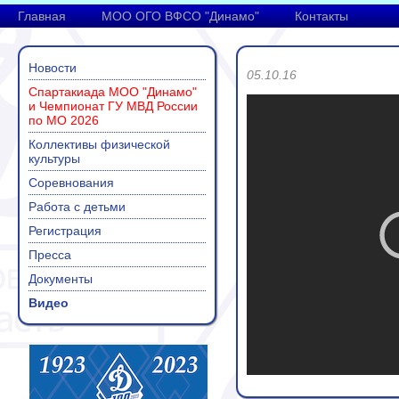
Главная
МОО ОГО ВФСО "Динамо"
Контакты
Новости
05.10.16
Спартакиада МОО "Динамо"
и Чемпионат ГУ МВД России
по МО 2026
Коллективы физической
культуры
Соревнования
Работа с детьми
Регистрация
Пресса
Документы
Видео