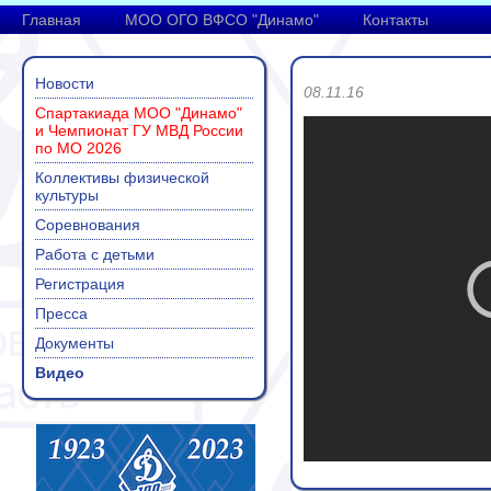
Главная
МОО ОГО ВФСО "Динамо"
Контакты
Новости
08.11.16
Спартакиада МОО "Динамо"
и Чемпионат ГУ МВД России
по МО 2026
Коллективы физической
культуры
Соревнования
Работа с детьми
Регистрация
Пресса
Документы
Видео