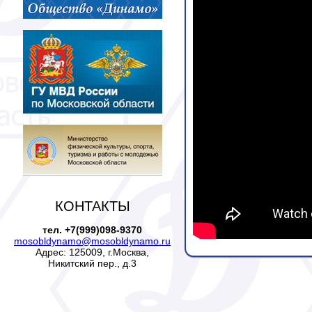
КОНТАКТЫ
тел. +7(999)098-9370
mosobldynamo@mosobldynamo.ru
Адрес: 125009, г.Москва,
Никитский пер., д.3