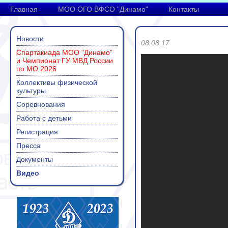
Главная
МОО ОГО ВФСО "Динамо"
Контакты
Новости
08.08.17
Спартакиада МОО "Динамо"
и Чемпионат ГУ МВД России
по МО 2026
Коллективы физической
культуры
Соревнования
Работа с детьми
Регистрация
Пресса
Документы
Видео