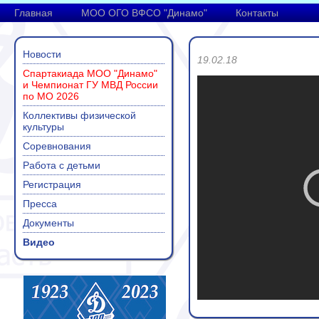
Главная
МОО ОГО ВФСО "Динамо"
Контакты
Новости
19.02.18
Спартакиада МОО "Динамо"
и Чемпионат ГУ МВД России
по МО 2026
Коллективы физической
культуры
Соревнования
Работа с детьми
Регистрация
Пресса
Документы
Видео