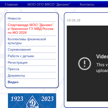
Главная
МОО ОГО ВФСО "Динамо"
Контакты
Новости
19.04.18
Спартакиада МОО "Динамо"
и Чемпионат ГУ МВД России
по МО 2026
Коллективы физической
культуры
Соревнования
Работа с детьми
Регистрация
Пресса
Документы
Видео