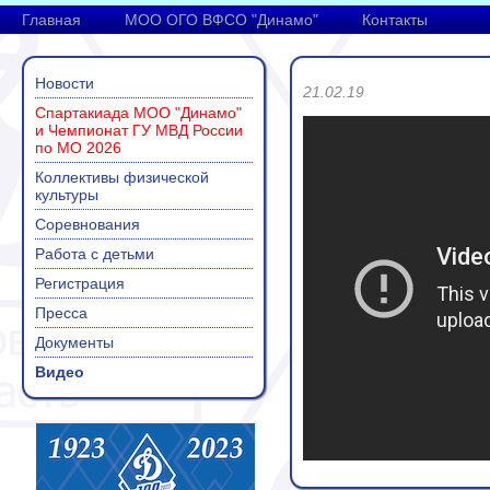
Главная
МОО ОГО ВФСО "Динамо"
Контакты
Новости
21.02.19
Спартакиада МОО "Динамо"
и Чемпионат ГУ МВД России
по МО 2026
Коллективы физической
культуры
Соревнования
Работа с детьми
Регистрация
Пресса
Документы
Видео