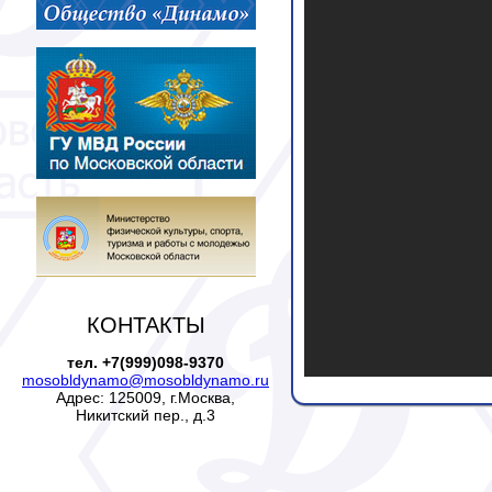
КОНТАКТЫ
тел. +7(999)098-9370
mosobldynamo@mosobldynamo.ru
Адрес: 125009, г.Москва,
Никитский пер., д.3