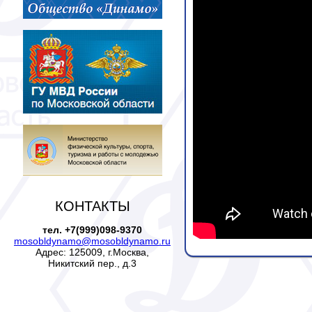
КОНТАКТЫ
тел. +7(999)098-9370
mosobldynamo@mosobldynamo.ru
Адрес: 125009, г.Москва,
Никитский пер., д.3