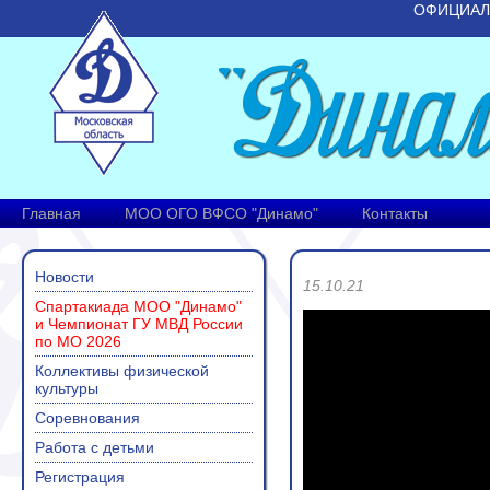
ОФИЦИАЛ
Главная
МОО ОГО ВФСО "Динамо"
Контакты
Новости
15.10.21
Спартакиада МОО "Динамо"
и Чемпионат ГУ МВД России
по МО 2026
Коллективы физической
культуры
Соревнования
Работа с детьми
Регистрация