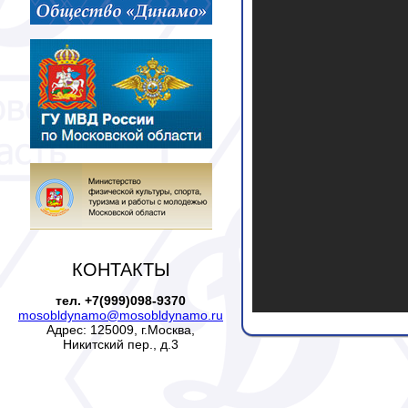
КОНТАКТЫ
тел. +7(999)098-9370
mosobldynamo@mosobldynamo.ru
Адрес: 125009, г.Москва,
Никитский пер., д.3