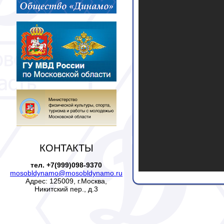
КОНТАКТЫ
тел. +7(999)098-9370
mosobldynamo@mosobldynamo.ru
Адрес: 125009, г.Москва,
Никитский пер., д.3