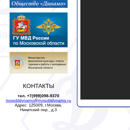
КОНТАКТЫ
тел. +7(999)098-9370
mosobldynamo@mosobldynamo.ru
Адрес: 125009, г.Москва,
Никитский пер., д.3