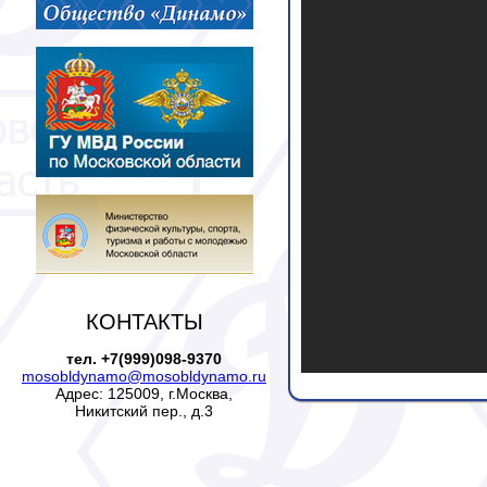
КОНТАКТЫ
тел. +7(999)098-9370
mosobldynamo@mosobldynamo.ru
Адрес: 125009, г.Москва,
Никитский пер., д.3