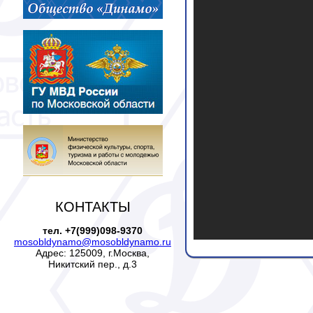
КОНТАКТЫ
тел. +7(999)098-9370
mosobldynamo@mosobldynamo.ru
Адрес: 125009, г.Москва,
Никитский пер., д.3