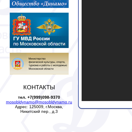
КОНТАКТЫ
тел. +7(999)098-9370
mosobldynamo@mosobldynamo.ru
Адрес: 125009, г.Москва,
Никитский пер., д.3