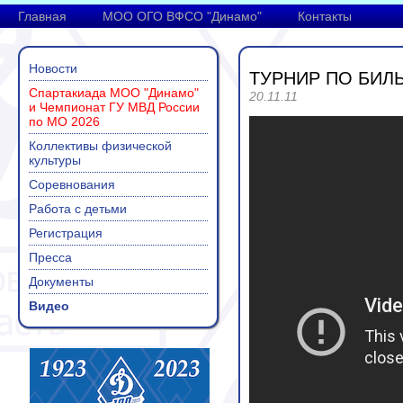
Главная
МОО ОГО ВФСО "Динамо"
Контакты
Новости
ТУРНИР ПО БИЛЬ
Спартакиада МОО "Динамо"
20.11.11
и Чемпионат ГУ МВД России
по МО 2026
Коллективы физической
культуры
Соревнования
Работа с детьми
Регистрация
Пресса
Документы
Видео