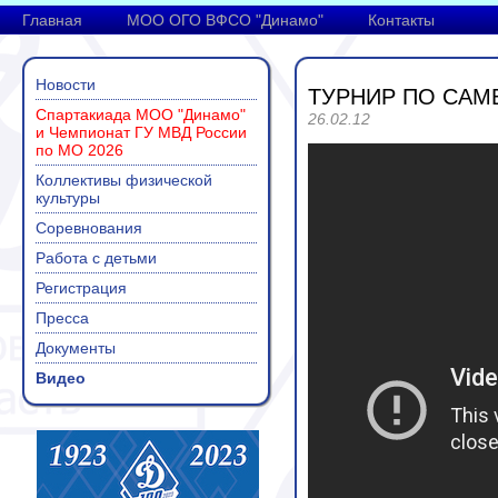
Главная
МОО ОГО ВФСО "Динамо"
Контакты
Новости
ТУРНИР ПО САМ
Спартакиада МОО "Динамо"
26.02.12
и Чемпионат ГУ МВД России
по МО 2026
Коллективы физической
культуры
Соревнования
Работа с детьми
Регистрация
Пресса
Документы
Видео