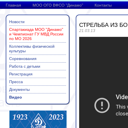
Главная
МОО ОГО ВФСО "Динамо"
Контакты
Новости
СТРЕЛЬБА ИЗ Б
Спартакиада МОО "Динамо"
21.03.13
и Чемпионат ГУ МВД России
по МО 2026
Коллективы физической
культуры
Соревнования
Работа с детьми
Регистрация
Пресса
Документы
Видео