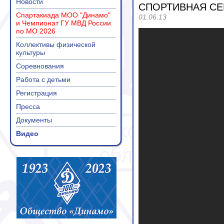
Новости
СПОРТИВНАЯ СЕМ
Спартакиада МОО "Динамо"
01.06.13
и Чемпионат ГУ МВД России
по МО 2026
Коллективы физической
культуры
Соревнования
Работа с детьми
Регистрация
Пресса
Документы
Видео