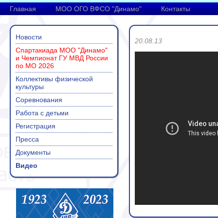
Главная
МОО ОГО ВФСО "Динамо"
Контакты
Новости
20.08.13
Спартакиада МОО "Динамо"
и Чемпионат ГУ МВД России
по МО 2026
Коллективы физической
культуры
Соревнования
Работа с детьми
Регистрация
Пресса
Документы
Видео