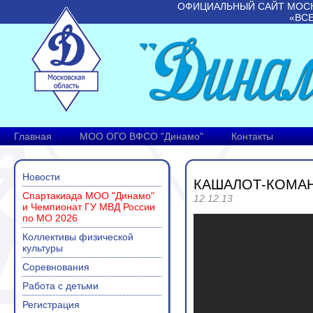
ОФИЦИАЛЬНЫЙ САЙТ МОС
«ВС
Главная
МОО ОГО ВФСО "Динамо"
Контакты
Новости
КАШАЛОТ-КОМАН
Спартакиада МОО "Динамо"
12.12.13
и Чемпионат ГУ МВД России
по МО 2026
Коллективы физической
культуры
Соревнования
Работа с детьми
Регистрация