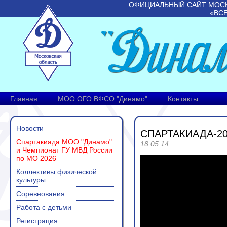
ОФИЦИАЛЬНЫЙ САЙТ МОС
«ВС
Главная
МОО ОГО ВФСО "Динамо"
Контакты
Новости
СПАРТАКИАДА-20
Спартакиада МОО "Динамо"
18.05.14
и Чемпионат ГУ МВД России
по МО 2026
Коллективы физической
культуры
Соревнования
Работа с детьми
Регистрация