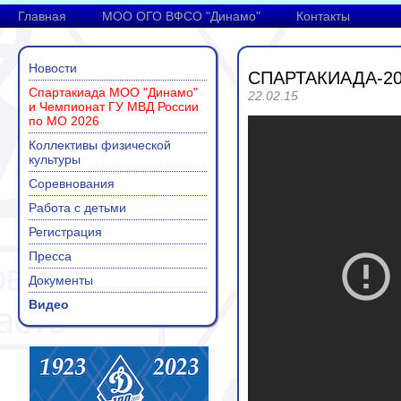
Главная
МОО ОГО ВФСО "Динамо"
Контакты
Новости
СПАРТАКИАДА-20
Спартакиада МОО "Динамо"
22.02.15
и Чемпионат ГУ МВД России
по МО 2026
Коллективы физической
культуры
Соревнования
Работа с детьми
Регистрация
Пресса
Документы
Видео