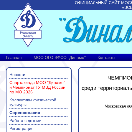
ОФИЦИАЛЬНЫЙ САЙТ МОС
«ВС
Главная
МОО ОГО ВФСО "Динамо"
Контакты
Новости
ЧЕМПИО
Спартакиада МОО "Динамо"
и Чемпионат ГУ МВД России
среди территориал
по МО 2026
Коллективы физической
культуры
Московская обл
Соревнования
Работа с детьми
Регистрация