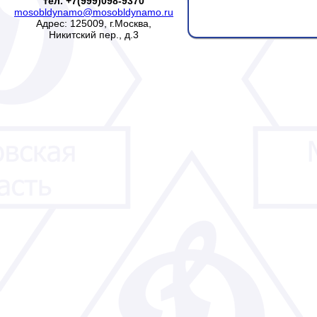
тел. +7(999)098-9370
mosobldynamo@mosobldynamo.ru
Адрес: 125009, г.Москва,
Никитский пер., д.3