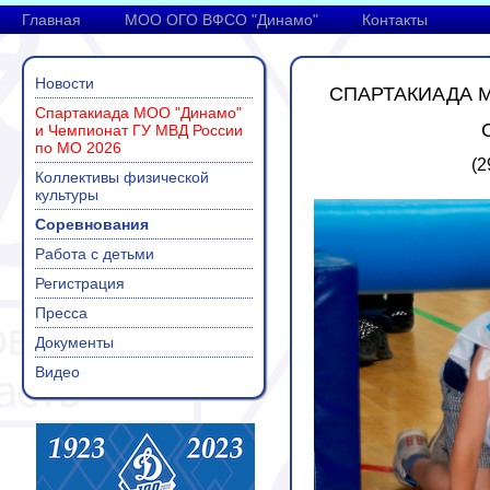
Главная
МОО ОГО ВФСО "Динамо"
Контакты
Новости
СПАРТАКИАДА М
Спартакиада МОО "Динамо"
и Чемпионат ГУ МВД России
по МО 2026
(2
Коллективы физической
культуры
Соревнования
Работа с детьми
Регистрация
Пресса
Документы
Видео