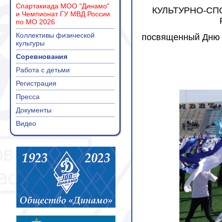
Спартакиада МОО "Динамо"
КУЛЬТУРНО-СП
и Чемпионат ГУ МВД России
по МО 2026
Коллективы физической
посвященный Дню с
культуры
Соревнования
Работа с детьми
Регистрация
Пресса
Документы
Видео