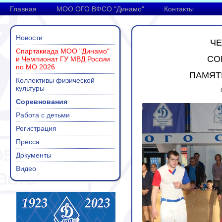
Главная
МОО ОГО ВФСО "Динамо"
Контакты
Новости
ЧЕ
Спартакиада МОО "Динамо"
СО
и Чемпионат ГУ МВД России
по МО 2026
ПАМЯТ
Коллективы физической
культуры
Соревнования
Работа с детьми
Регистрация
Пресса
Документы
Видео