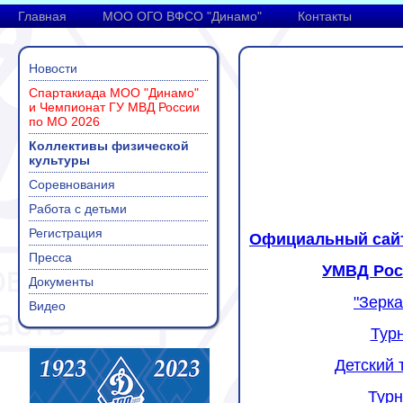
Главная
МОО ОГО ВФСО "Динамо"
Контакты
Новости
Спартакиада МОО "Динамо"
и Чемпионат ГУ МВД России
по МО 2026
Коллективы физической
культуры
Соревнования
Работа с детьми
Регистрация
Официальный сайт
Пресса
УМВД Росс
Документы
"Зерк
Видео
Тур
Детский 
Турн