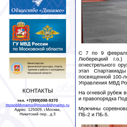
С 7 по 9 февраля
Люберецкий г.о.
огнестрельного ор
этап Спартакиады
посвященной 100-л
Управления МВД Рос
КОНТАКТЫ
На огневой рубеж в
и правопорядка По
тел. +7(999)098-9370
mosobldynamo@mosobldynamo.ru
Мужчины соревнова
Адрес: 125009, г.Москва,
Никитский пер., д.3
ПБ-2 и ПБ-5.