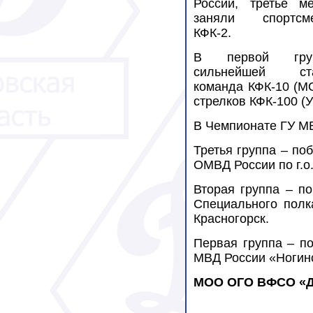
России, третье ме
заняли спортсм
КФК-2.
В первой гру
сильнейшей ст
команда КФК-10 (МО
стрелков КФК-100 (
В Чемпионате ГУ М
Третья группа – по
ОМВД России по г.о.
Вторая группа –
по
Специального полк
Красногорск.
Первая группа – по
МВД России «Ногинс
МОО ОГО ВФСО «