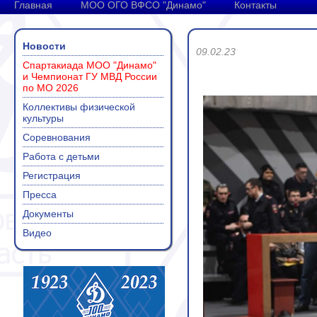
Главная
МОО ОГО ВФСО "Динамо"
Контакты
Новости
09.02.23
Спартакиада МОО "Динамо"
и Чемпионат ГУ МВД России
по МО 2026
Коллективы физической
культуры
Соревнования
Работа с детьми
Регистрация
Пресса
Документы
Видео