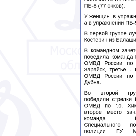
ПБ-8 (77 очков).
У женщин в упражне
а в упражнении ПБ-5
В первой группе лу
Костерин из Балаших
В командном заче
победила команда
ОМВД России по г
Зарайск, третье -
ОМВД России по г
Дубна.
Во второй гру
победили стрелки 
ОМВД по г.о. Хим
второе место зан
команда К
Специального по
полиции ГУ 