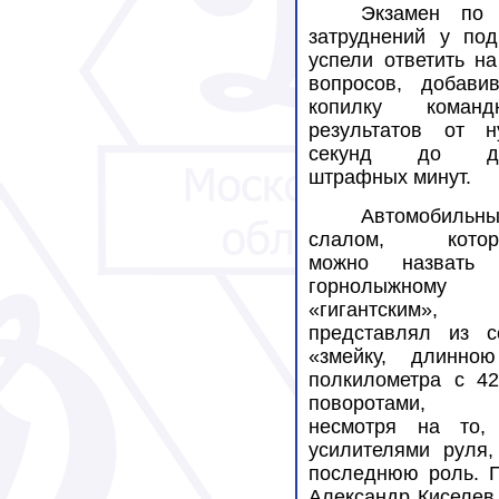
Экзамен по
затруднений у по
успели
ответить на
вопросов, добави
копилку команд
результатов от н
секунд до дв
штрафных минут.
Автомобильн
слалом, котор
можно назвать
горнолыжному
«гигантским»,
представлял из с
«змейку, длинно
полкилометра с 42
поворотами,
несмотря на то,
усилителями руля,
последнюю роль. П
Александр Киселев 