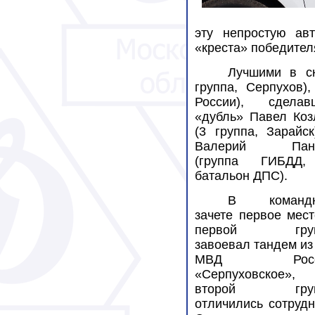
эту непростую ав
«креста» победител
Лучшими в ск
группа, Серпухов)
России), сделав
«дубль» Павел Коз
(3 группа, Зарайск
Валерий Панк
(группа ГИБДД
батальон ДПС).
В команд
зачете первое мест
первой груп
завоевал тандем из
МВД Росс
«Серпуховское»,
второй груп
отличились сотрудн