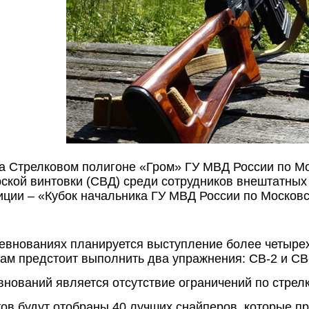
 на Стрелковом полигоне «Гром» ГУ МВД России по М
рской винтовки (СВД) среди сотрудников внештатных
ции – «Кубок начальника ГУ МВД России по Московс
евнованиях планируется выступление более четырех
кам предстоит выполнить два упражнения: СВ-2 и СВ
нований является отсутствие ограничений по стрелк
ов будут отобраны 40 лучших снайперов, которые пр