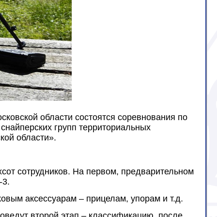
осковской области состоятся соревнования по
 снайперских групп территориальных
кой области».
сот сотрудников. На первом, предварительном
-3.
овым аксессуарам – прицелам, упорам и т.д.
оведут второй этап – классификацию, после