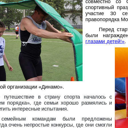
совместно со 
спортивный праз
участие 30 се
правопорядка Мо
Перед стар
были награжд
глазами детей!»
.
ой организации «Динамо».
е путешествие в страну спорта началось с
ем порядка», где семьи хорошо размялись и
етить интересные испытания.
 семейным командам были предложены
гда очень непростые конкурсы, где они смогли