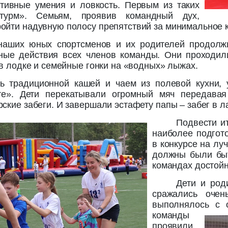
ртивные умения и ловкость. Первым из таких
турм». Семьям, проявив командный дух,
ойти надувную полосу препятствий за минимальное 
наших юных спортсменов и их родителей продолжи
ные действия всех членов команды. Они проходили
 в лодке и семейные гонки на «водных» лыжах.
ь традиционной кашей и чаем из полевой кухни, 
е». Дети перекатывали огромный мяч передавая
ские забеги. И завершали эстафету папы – забег в л
Подвести и
наиболее подгот
в конкурсе на лу
должны были быт
командах достойн
Дети и род
сражались очен
выполнялось с
о
команды
проявили