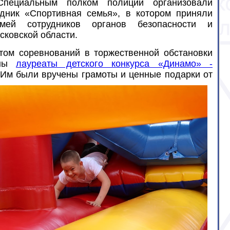
Специальным полком полиции организовали
дник «Спортивная семья», в котором приняли
мей сотрудников органов безопасности и
сковской области.
том соревнований в торжественной обстановки
ены
лауреаты детского конкурса «Динамо» -
 Им
были вручены грамоты и ценные подарки от