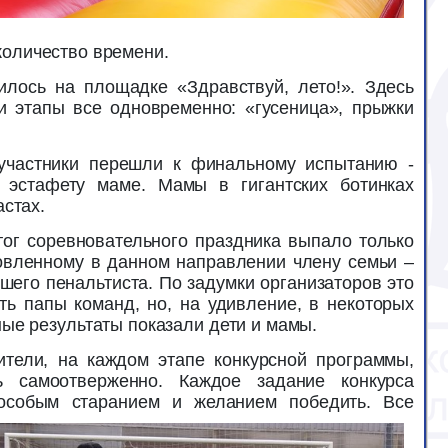
количество времени.
лось на площадке «Здравствуй, лето!». Здесь
 этапы все одновременно: «гусеница», прыжки
участники перешли к финальному испытанию -
 эстафету маме. Мамы в гигантских ботинках
астах.
тог соревновательного праздника выпало только
овленному в данном направлении члену семьи –
чшего пенальтиста. По задумки организаторов это
ь папы команд, но, на удивление, в некоторых
ые результаты показали дети и мамы.
ители, на каждом этапе конкурсной программы,
ь самоотверженно. Каждое задание конкурса
собым старанием и желанием победить. Все