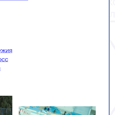
РУЖИЯ
ОСС
Н