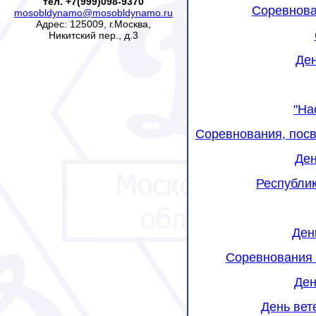
тел. +7(999)098-9370
Соревнова
mosobldynamo@mosobldynamo.ru
Адрес: 125009, г.Москва,
Никитский пер., д.3
Ден
"На
Соревнования, пос
Ден
Республик
Ден
Соревнования в
Ден
День вет