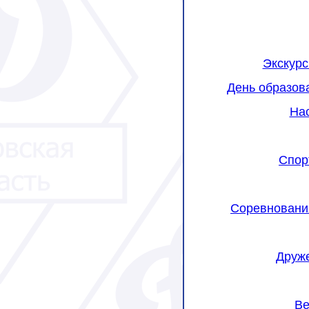
Экскурс
День образов
На
Спор
Соревнования
Друже
Ве