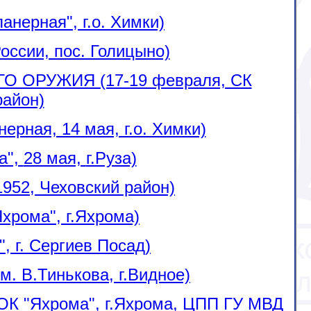
ерная", г.о. Химки)
ссии, пос. Голицыно)
 ОРУЖИЯ (17-19 февраля, СК
район)
ая, 14 мая, г.о. Химки)
а",
28 мая,
г.Руза)
52, Чеховский район)
рома", г.Яхрома)
 г. Сергиев Посад)
 В.Тинькова, г.Видное)
 "Яхрома", г.Яхрома, ЦПП ГУ МВД